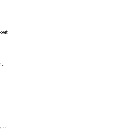
keit
ht
zer