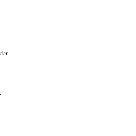
 der
.