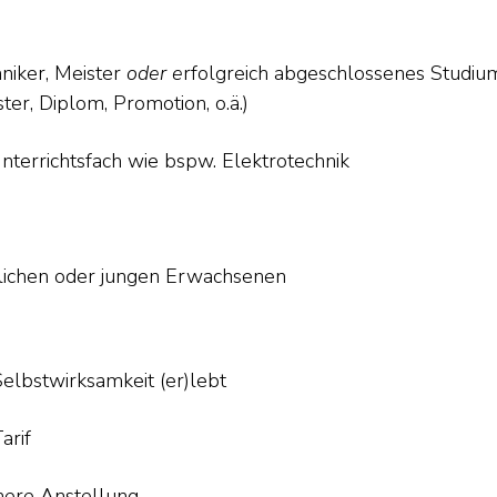
niker, Meister
oder e
rfolgreich abgeschlossenes Studium
er, Diplom, Promotion, o.ä.)
terrichtsfach wie bspw. Elektrotechnik
dlichen oder jungen Erwachsenen
Selbstwirksamkeit (er)lebt
arif
here Anstellung