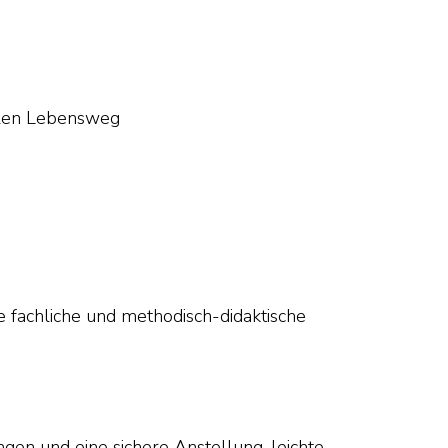
ellen Lebensweg
e fachliche und methodisch-didaktische
ngen und eine sichere Anstellung, leichte